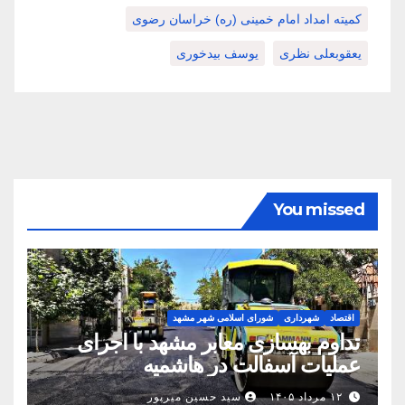
کمیته امداد امام خمینی (ره) خراسان رضوی
یعقوبعلی نظری
یوسف بیدخوری
You missed
اقتصاد
شهرداری
شورای اسلامی شهر مشهد
تداوم بهسازی معابر مشهد با اجرای
عملیات آسفالت در هاشمیه
۱۲ مرداد ۱۴۰۵
سید حسین میرپور