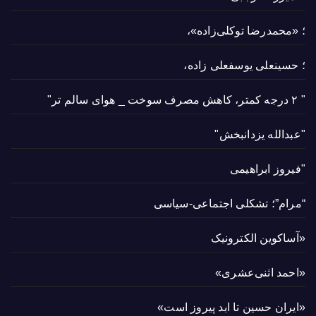
؛ «محمدرضا توکلی‌زاده»،
؛ حسینعلی یوسفعلی زاده،
" ۲ درجه کمتر، کاهش مصرف سوخت _ هوای سالم تر"
"عبدالله یزدانبخش"
"فیروز ابراهیمی
“مرام”؛ تشکلی اجتماعی-سیاسی
«آساکوین الکترونیک
«احمد اثنی‌عشری»
«ایران حسین تا ابد پیروز است»