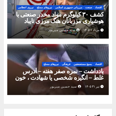
اقتصاد
صنعت
مرزبانی جمهوری اسلامی
نیروهای مسلح
نیروی انتظامی
کشف ۳۰ کیلوگرم مواد مخدر صنعتی با
هوشیاری مرزبانان هنگ مرزی تایباد
مرداد ۶ ۱۴۰۵
سید حسین میرپور
اقتصاد
بسیج مستضعفین
فرهنگی
نیروهای مسلح
یادداشت – نمره صفر هفته – آدرس
غلط – انگیزه شخصی یا شهادت ، خون
شهدای امنیت پایمال نمی شود
تیر ۳۱ ۱۴۰۵
سید حسین میرپور