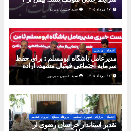
همت پروژه در ۱۶۰ روز به بهره‌برداری
۱۷ مرداد ۱۴۰۵
سید حسین میرپور
رسید
اقتصاد
ورزشی
مدیرعامل باشگاه ابومسلم : برای حفظ
سرمایه اجتماعی فوتبال مشهد، اراده
مشترک استان شکل بگیرد
۱۷ مرداد ۱۴۰۵
سید حسین میرپور
اقتصاد
مرزبانی جمهوری اسلامی
نیروهای مسلح
نیروی انتظامی
تقدیر استاندار خراسان رضوی از