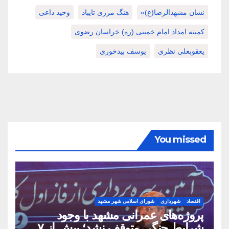
نشان مشهدالرضا(ع)»
هنگ مرزی تایباد
وحید داعی
کمیته امداد امام خمینی (ره) خراسان رضوی
یعقوبعلی نظری
یوسف بیدخوری
You missed
اقتصاد
شهرداری
شورای اسلامی شهر مشهد
پروژه‌های عمرانی مشهد با وجود
شرایط جنگی متوقف نشد؛ بیش از ۷