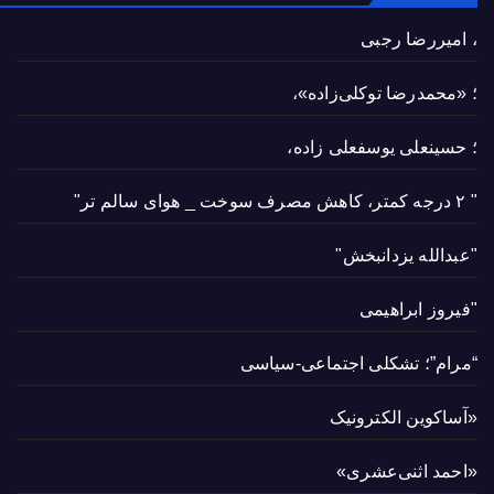
، امیررضا رجبی
؛ «محمدرضا توکلی‌زاده»،
؛ حسینعلی یوسفعلی زاده،
" ۲ درجه کمتر، کاهش مصرف سوخت _ هوای سالم تر"
"عبدالله یزدانبخش"
"فیروز ابراهیمی
“مرام”؛ تشکلی اجتماعی-سیاسی
«آساکوین الکترونیک
«احمد اثنی‌عشری»