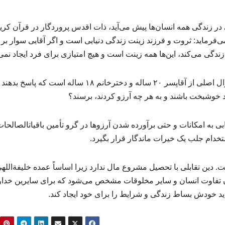
 در زندگی همه انسان‌ها پیش می‌آید، ذات اقدس پروردگار در قرآن کریم
 می‌فرماید: ثروت و فرزند زینت زندگی دنیایی است و اگر آقایی سوار بر 
ی می‌کند، این‌ها همه زینت است و هیچ امتیازی برای فرد ایجاد نمی‌
نماینده ولی‌فقیه در خراسان رضوی خاطرنشان کرد: سؤال اصلی از آقاپسر ۲۰ ساله و دخترخانم ۱۸ ساله است ک
ند خوشبخت باشند و به هر چه آرزو کردند، برسند؟
وی یادآور شد : خداوند عالم در قرآن کریم می‌گوید دستیابی به امکانات و حتی برآورده شدن آرزوها در گرو تأمین با
خدام جلب یک خیرات ماندگار قرار بگیرد.
علم الهدی ادامه داد: هیچ‌کس مخالف جمع‌آوری مال نیست. دین تقابلی با تحصیل مشروع مال ندار
ن تفاوت انسان و سایر مخلوقات مشخص می‌شود که برای سایرین خداو
ید خودش بساط زندگی و شرایط را برای خود ایجاد کند.