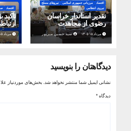
اقتصاد
مرزبانی جمهوری اسلامی
نیروهای مسلح
نیروی انتظامی
اقتصاد
صن
تقدیر استاندار خراسان
تأکید ب
رضوی از مجاهدت
ارتباط
مرزبانان
رضوی 
مرداد ۱۵ ۱۴۰۵
سید حسین میرپور
مرداد ۱۵ ۱۴۰۵
مشهد ه
پایانی
دیدگاهتان را بنویسید
نشانی ایمیل شما منتشر نخواهد شد.
بخش‌های موردنیاز علا
دیدگاه
*