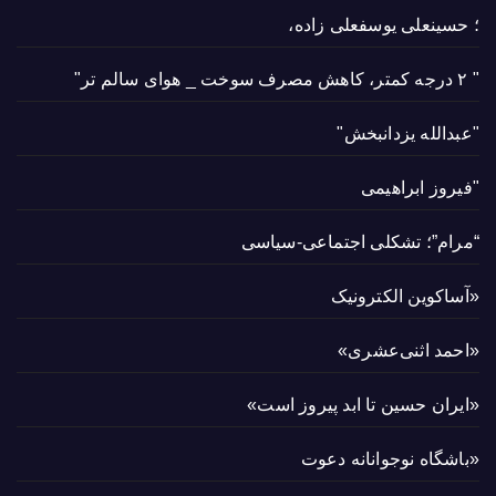
؛ حسینعلی یوسفعلی زاده،
" ۲ درجه کمتر، کاهش مصرف سوخت _ هوای سالم تر"
"عبدالله یزدانبخش"
"فیروز ابراهیمی
“مرام”؛ تشکلی اجتماعی-سیاسی
«آساکوین الکترونیک
«احمد اثنی‌عشری»
«ایران حسین تا ابد پیروز است»
«باشگاه نوجوانانه دعوت