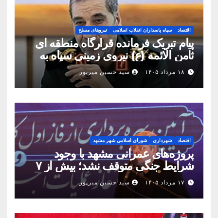
اقتصاد
سپاه پاسداران انقلاب اسلامی
نیروهای مسلح
پیام تبریک فرمانده قرارگاه منطقه ای
ثامن الائمه (ع) نیروی زمینی سپاه به
مناسبت روز خبرنگار
۱۸ مرداد ۱۴۰۵
سید حسین میرپور
اقتصاد
شهرداری
شورای اسلامی شهر مشهد
پروژه‌های عمرانی مشهد با وجود
شرایط جنگی متوقف نشد؛ بیش از ۷
همت پروژه در ۱۶۰ روز به بهره‌برداری
۱۷ مرداد ۱۴۰۵
سید حسین میرپور
رسید