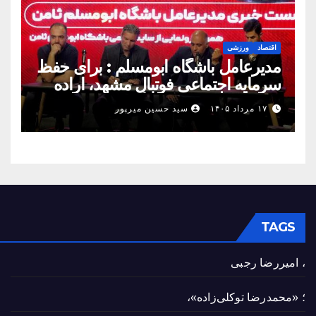
اقتصاد
ورزشی
مدیرعامل باشگاه ابومسلم : برای حفظ
سرمایه اجتماعی فوتبال مشهد، اراده
مشترک استان شکل بگیرد
۱۷ مرداد ۱۴۰۵
سید حسین میرپور
TAGS
، امیررضا رجبی
؛ «محمدرضا توکلی‌زاده»،