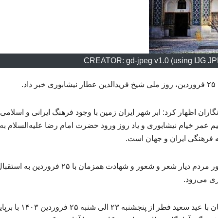
CREATOR: gd-jpeg v1.0 (using IJG JPE
.
اران اظهار کرد: ابر شهر ایران زمین با وجود فرهنگ ایرانی و اسلامی 
 عمر خیام نیشابوری و یاد روز ورود حضرت امام رضا علیه‌السلام به
ه فرهنگی ایران و جهان است.
فرماندار نیشابور افزود: نیشابور بار دیگر با استقبال پرشور مردم دیار شعر و شعور و شهادت همزمان با ۲۵ فروردین به ا
ی می‌رود.
وی بیان کرد: برنامه‌های روز ملی عطار نیشابوری همزمان با عید سعید فطر از پنجشنبه ۲۳ الی شنب