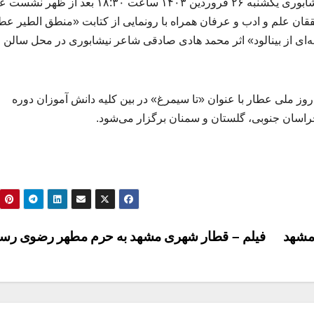
فرماندار نیشابور ادامه داد: برنامه‌های روز ملی عطار نیشابوری یکشنبه ۲۶ فروردین ۱۴۰۳ ساعت ۱۸:۳۰ ب
ن علم و ادب و عرفان همراه با رونمایی از کتابت «منطق الطیر عط
ای از بینالود» اثر محمد هادی صادقی شاعر نیشابوری در محل سالن 
وز ملی عطار با عنوان «تا سیمرغ» در بین کلیه دانش آموزان دوره
سان جنوبی، گلستان و سمنان برگزار می‌شود.
مشهد
فیلم – قطار شهری مشهد به حرم مطهر رضوی رس