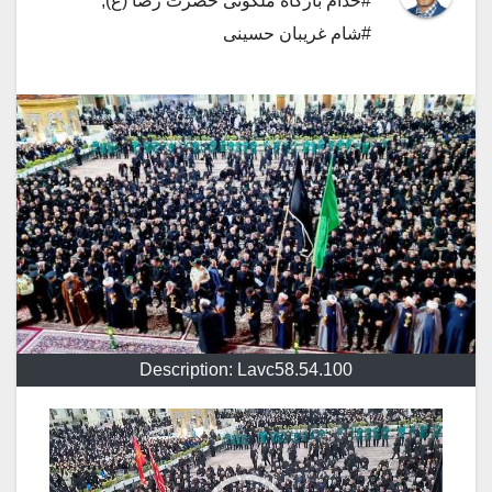
#خدام بارگاه ملکوتی حضرت رضا (ع)
,
#شام غریبان حسینی
Description: Lavc58.54.100
نمایشگر
ویدیو