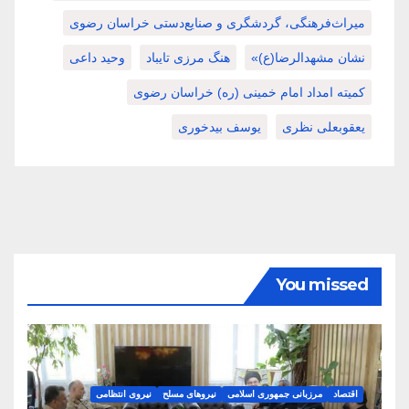
میراث‌فرهنگی، گردشگری و صنایع‌دستی خراسان رضوی
نشان مشهدالرضا(ع)»
هنگ مرزی تایباد
وحید داعی
کمیته امداد امام خمینی (ره) خراسان رضوی
یعقوبعلی نظری
یوسف بیدخوری
You missed
اقتصاد
مرزبانی جمهوری اسلامی
نیروهای مسلح
نیروی انتظامی