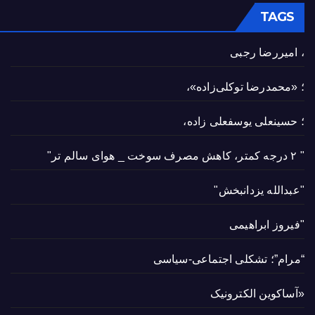
TAGS
، امیررضا رجبی
؛ «محمدرضا توکلی‌زاده»،
؛ حسینعلی یوسفعلی زاده،
" ۲ درجه کمتر، کاهش مصرف سوخت _ هوای سالم تر"
"عبدالله یزدانبخش"
"فیروز ابراهیمی
“مرام”؛ تشکلی اجتماعی-سیاسی
«آساکوین الکترونیک