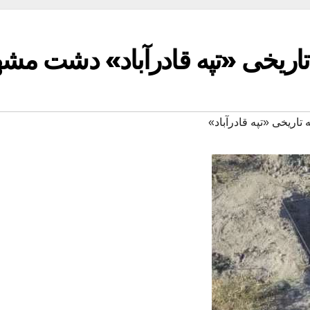
اریخی «تپه قادرآباد» دشت مشه
اریخی «تپه قادرآباد»