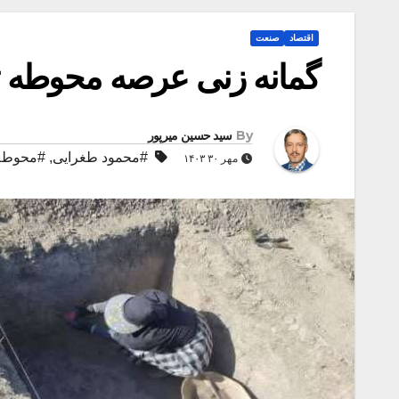
اقتصاد
صنعت
گمانه زنی عرصه محوطه ت
By
سید حسین میرپور
#محمود طغرایی
,
#محوطه ت
مهر ۳۰ ۱۴۰۳