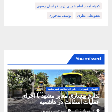
کمیته امداد امام خمینی (ره) خراسان رضوی
یعقوبعلی نظری
یوسف بیدخوری
You missed
اقتصاد
شهرداری
شورای اسلامی شهر مشهد
تداوم بهسازی معابر مشهد با اجرای
عملیات آسفالت در هاشمیه
۱۲ مرداد ۱۴۰۵
سید حسین میرپور