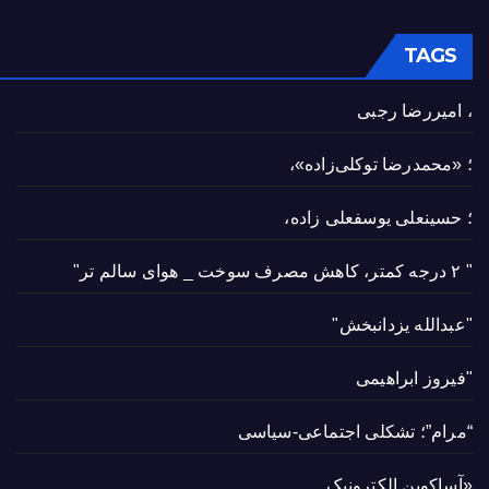
TAGS
، امیررضا رجبی
؛ «محمدرضا توکلی‌زاده»،
؛ حسینعلی یوسفعلی زاده،
" ۲ درجه کمتر، کاهش مصرف سوخت _ هوای سالم تر"
"عبدالله یزدانبخش"
"فیروز ابراهیمی
“مرام”؛ تشکلی اجتماعی-سیاسی
«آساکوین الکترونیک