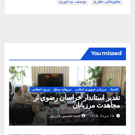
یعقوبعلی نظری
یوسف بیدخوری
You missed
اقتصاد
مرزبانی جمهوری اسلامی
نیروهای مسلح
نیروی انتظامی
تقدیر استاندار خراسان رضوی از
مجاهدت مرزبانان
۱۵ مرداد ۱۴۰۵
سید حسین میرپور