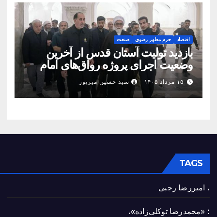
اقتصاد
حرم مطهر رضوی
صنعت
بازدید تولیت آستان قدس از آخرین
وضعیت اجرای پروژه رواق‌های امام
حسین(ع) و امیرالمؤمنین(ع)
۱۵ مرداد ۱۴۰۵
سید حسین میرپور
TAGS
، امیررضا رجبی
؛ «محمدرضا توکلی‌زاده»،