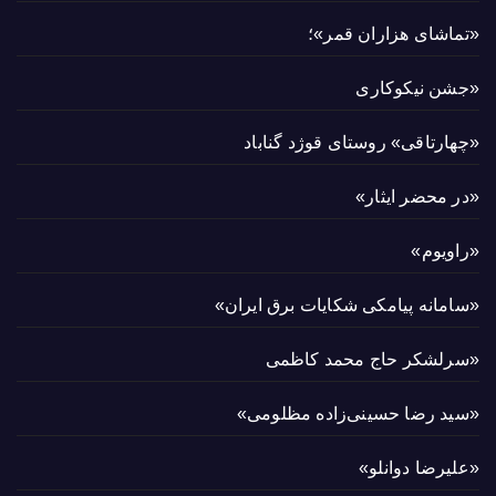
«تماشای هزاران قمر»؛
«جشن نیکوکاری
«چهارتاقی» روستای قوژد گناباد
«در محضر ایثار»
«راویوم»
«سامانه پیامکی شکایات برق ایران»
«سرلشکر حاج محمد کاظمی
«سید رضا حسینی‌زاده مظلومی»
«علیرضا دوانلو»