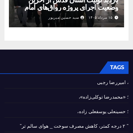
وضعیت اجرای پروژه رواق‌های امام
حسین(ع) و امیرالمؤمنین(ع)
۱۵ مرداد ۱۴۰۵
سید حسین میرپور
TAGS
، امیررضا رجبی
؛ «محمدرضا توکلی‌زاده»،
؛ حسینعلی یوسفعلی زاده،
" ۲ درجه کمتر، کاهش مصرف سوخت _ هوای سالم تر"