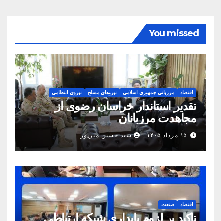
You missed
اقتصاد
مرزبانی جمهوری اسلامی
نیروهای مسلح
نیروی انتظامی
تقدیر استاندار خراسان رضوی از
مجاهدت مرزبانان
۱۵ مرداد ۱۴۰۵
سید حسین میرپور
اقتصاد
صنعت
تأکید بر لزوم پایداری شبکه ارتباطی