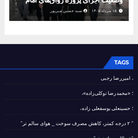
حسین(ع) و امیرالمؤمنین(ع)
۱۵ مرداد ۱۴۰۵
سید حسین میرپور
TAGS
، امیررضا رجبی
؛ «محمدرضا توکلی‌زاده»،
؛ حسینعلی یوسفعلی زاده،
" ۲ درجه کمتر، کاهش مصرف سوخت _ هوای سالم تر"