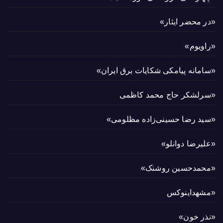
«در محضر ایثار»
«راویوم»
«سامانه پیامکی شکایات برق ایران»
«سرلشکر حاج محمد کاظمی
«سید رضا حسینی‌زاده مظلومی»
«علیرضا دوانلو»
«محمدحسین روشنک»
«مشهداینوکس
«نذر خون»