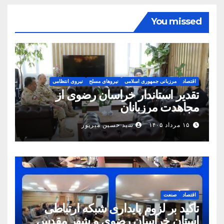
You missed
اقتصاد
مرزبانی جمهوری اسلامی
نیروهای مسلح
نیروی انتظامی
تقدیر استاندار خراسان رضوی از
مجاهدت مرزبانان
۱۵ مرداد ۱۴۰۵
سید حسین میرپور
اقتصاد
صنعت
تأکید بر لزوم پایداری شبکه ارتباطی
استان خراسان رضوی و شهر مقدس