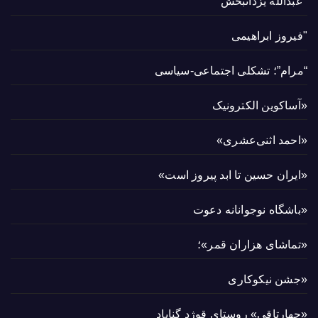
"عبدالله یزدانبخش"
"فیروز ابراهیمی
“مرام”؛ تشکلی اجتماعی-سیاسی
«آساکوین الکترونیک
«احمد اثنی‌عشری»
«ایران حسین تا ابد پیروز است»
«باشگاه نوجوانانه دعوت
«تماشای هزاران قمر»؛
«جشن نیکوکاری
«چهارتاقی» روستای قوژد گناباد