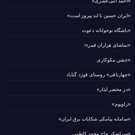
«احمد اثنی‌عشری»
«ایران حسین تا ابد پیروز است»
«باشگاه نوجوانانه دعوت
«تماشای هزاران قمر»؛
«جشن نیکوکاری
«چهارتاقی» روستای قوژد گناباد
«در محضر ایثار»
«راویوم»
«سامانه پیامکی شکایات برق ایران»
«سرلشکر حاج محمد کاظمی