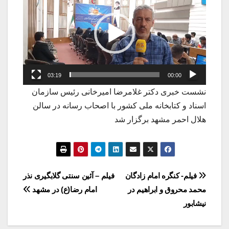
ویدیو
03:19
00:00
نشست خبری دکتر غلامرضا امیرخانی رئیس سازمان
اسناد و کتابخانه ملی کشور با اصحاب رسانه در سالن
هلال احمر مشهد برگزار شد
راهبری
فیلم- کنگره امام زادگان
فیلم – آئین سنتی گلابگیری نذر
محمد محروق و ابراهیم در
امام رضا(ع) در مشهد
نوشته
نیشابور