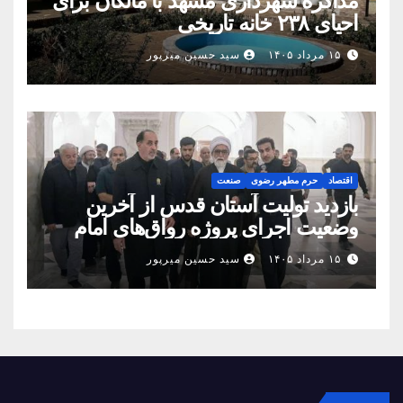
مذاکره شهرداری مشهد با مالکان برای
احیای ۲۳۸ خانه تاریخی
۱۵ مرداد ۱۴۰۵
سید حسین میرپور
اقتصاد
حرم مطهر رضوی
صنعت
بازدید تولیت آستان قدس از آخرین
وضعیت اجرای پروژه رواق‌های امام
حسین(ع) و امیرالمؤمنین(ع)
۱۵ مرداد ۱۴۰۵
سید حسین میرپور