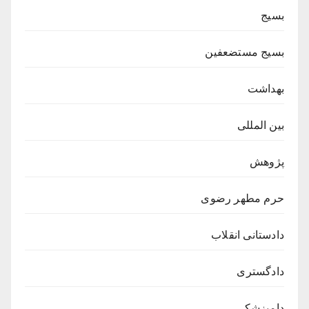
بسیج
بسیج مستضعفین
بهداشت
بین المللی
پژوهش
حرم مطهر رضوی
دادستانی انقلاب
دادگستری
دامپزشکی