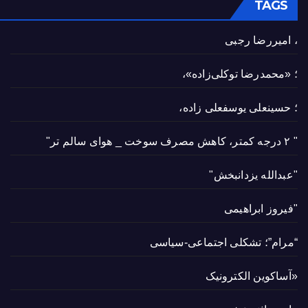
TAGS
، امیررضا رجبی
؛ «محمدرضا توکلی‌زاده»،
؛ حسینعلی یوسفعلی زاده،
" ۲ درجه کمتر، کاهش مصرف سوخت _ هوای سالم تر"
"عبدالله یزدانبخش"
"فیروز ابراهیمی
“مرام”؛ تشکلی اجتماعی-سیاسی
«آساکوین الکترونیک