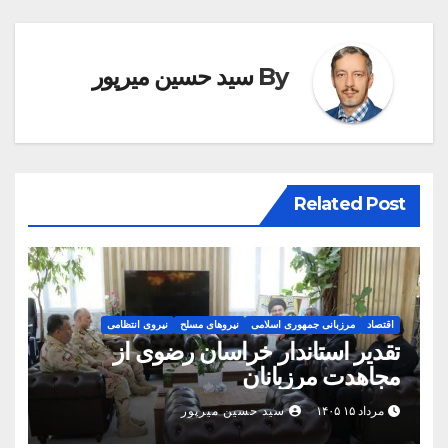
By
سید حسین میرپور
Related Post
اقتصاد
مرزبانی جمهوری اسلامی
نیروهای مسلح
نیروی انتظامی
تقدیر استاندار خراسان رضوی از
مجاهدت مرزبانان
مرداد ۱۵ ۱۴۰۵
سید حسین میرپور