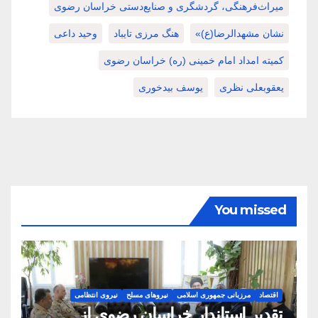
میراث‌فرهنگی، گردشگری و صنایع‌دستی خراسان رضوی
نشان مشهدالرضا(ع)»
هنگ مرزی تایباد
وحید داعی
کمیته امداد امام خمینی (ره) خراسان رضوی
یعقوبعلی نظری
یوسف بیدخوری
You missed
اقتصاد
مرزبانی جمهوری اسلامی
نیروهای مسلح
نیروی انتظامی
تقدیر استاندار خراسان رضوی از