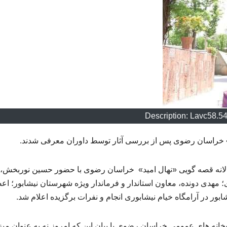
Description: Lavc58.5
» خراسان رضوی پس از بررسی آثار توسط داوران معرفی شدند.
الانه قصه گویی «نهال امید» خراسان رضوی با حضور حسین نوربخش،
هدی دونده، معاون استاندار و فرماندار ویژه شهرستان نیشابور؛ اع
 در آرامگاه خیام نیشابوری انجام و نفرات برگزیده اعلام شد.
نه های عمومی خراسان رضوی با بیان این که امروز نه به عنوان میز