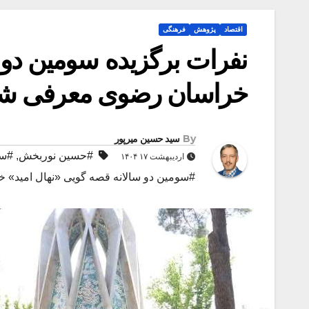
اقتصاد
پژوهش
فرهنگی
نفرات برگزیده سومین دو 
خراسان رضوی معرفی شد
By
سید حسین میرپور
#حسین نوربخش
,
#سر
اردیبهشت ۱۷ ۱۴۰۴
#سومین دو سالانه قصه گویی «نهال امید»