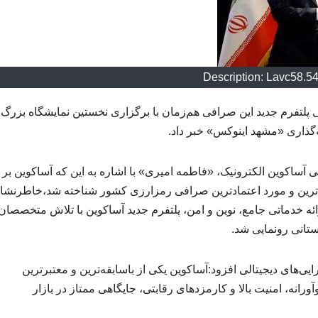
Description: Lavc58.5
 پلتفرم جدید این صرافی هم‌زمان با برگزاری نخستین نمایشگاه بزرگ
ذاری «مشهد اینوکس» خبر داد.
ی آساکوین الکترونیک، «فاطمه امیری» با اشاره به این که آساکوین بر
 در سال ۱۴۰۳ به‌عنوان بزرگ‌ترین و مورد اعتمادترین صرافی رمزارزی کشور شناخته شد،خاطرنش
ائه خدماتی جامع، نوین و امن، پلتفرم جدید آساکوین با تلاش متخصصان 
تانی رونمایی شد.
ایی‌های دیجیتالی افزود:آساکوین یکی از باسابقه‌ترین و معتبرترین
رانه، امنیت بالا و کارمزدهای رقابتی، جایگاهی ممتاز در بازار