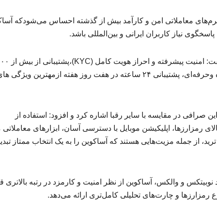
 پلتفرم‌های معاملاتی امن و کارآمد بیش از گذشته احساس می‌شودکه آسا
سخگوی نیاز کاربران ایرانی و بین‌المللی باشد.
وی ضمن برشمردن مهمترین مزایای کلیدی آساکوین ،گفت: امنیت پیش
نوع رمزارز متنوع،کارمزدهای رقابتی،رابط کاربری ساده وحرفه‌ای، پشتیبانی ۲۴ ساعته در هفت روز هفته ازمهترین ویژگی ه
ن صرافی در مقایسه با سایر رقبا اشاره کرد و افزود: استفاده از
الای رمزارزها، اپلیکیشن موبایل با دسترسی آسان، ابزارهای معاملاتی 
رید، از جمله مزیت‌هایی هستند که آساکوین را به یک انتخاب ممتاز تبدی
 نوبیتکس و والکس، آساکوین از نظر امنیت و کارمزد در رتبه بالاتری ق
رمزارزها و چارت‌های تحلیلی کامل‌تری ارائه می‌دهد.