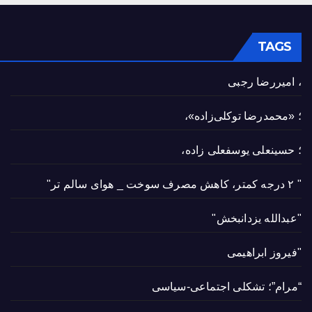
TAGS
، امیررضا رجبی
؛ «محمدرضا توکلی‌زاده»،
؛ حسینعلی یوسفعلی زاده،
" ۲ درجه کمتر، کاهش مصرف سوخت _ هوای سالم تر"
"عبدالله یزدانبخش"
"فیروز ابراهیمی
“مرام”؛ تشکلی اجتماعی-سیاسی