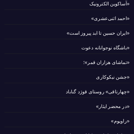
«آساکوین الکترونیک
«احمد اثنی‌عشری»
«ایران حسین تا ابد پیروز است»
«باشگاه نوجوانانه دعوت
«تماشای هزاران قمر»؛
«جشن نیکوکاری
«چهارتاقی» روستای قوژد گناباد
«در محضر ایثار»
«راویوم»