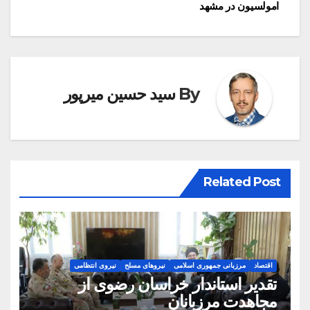
نوشته
امولسیون در مشهد
By
سید حسین میرپور
Related Post
اقتصاد
مرزبانی جمهوری اسلامی
نیروهای مسلح
نیروی انتظامی
تقدیر استاندار خراسان رضوی از
مجاهدت مرزبانان