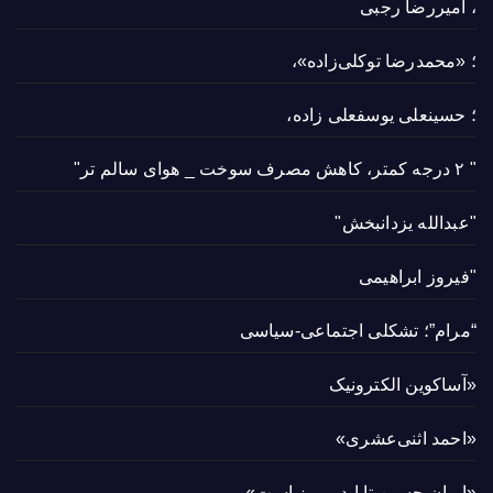
، امیررضا رجبی
؛ «محمدرضا توکلی‌زاده»،
؛ حسینعلی یوسفعلی زاده،
" ۲ درجه کمتر، کاهش مصرف سوخت _ هوای سالم تر"
"عبدالله یزدانبخش"
"فیروز ابراهیمی
“مرام”؛ تشکلی اجتماعی-سیاسی
«آساکوین الکترونیک
«احمد اثنی‌عشری»
«ایران حسین تا ابد پیروز است»