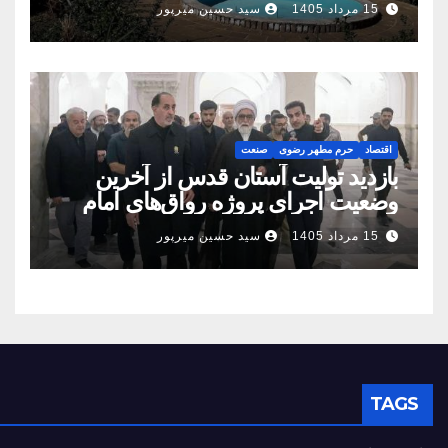
15 مرداد 1405
سید حسین میرپور
اقتصاد
حرم مطهر رضوی
صنعت
بازدید تولیت آستان قدس از آخرین
وضعیت اجرای پروژه رواق‌های امام
حسین(ع) و امیرالمؤمنین(ع)
15 مرداد 1405
سید حسین میرپور
TAGS