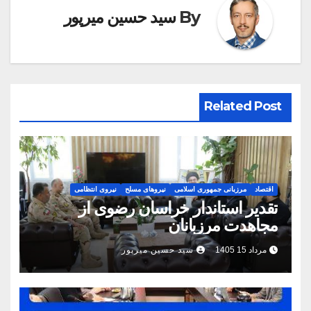
By
سید حسین میرپور
Related Post
اقتصاد
مرزبانی جمهوری اسلامی
نیروهای مسلح
نیروی انتظامی
تقدیر استاندار خراسان رضوی از
مجاهدت مرزبانان
مرداد 15 1405
سید حسین میرپور