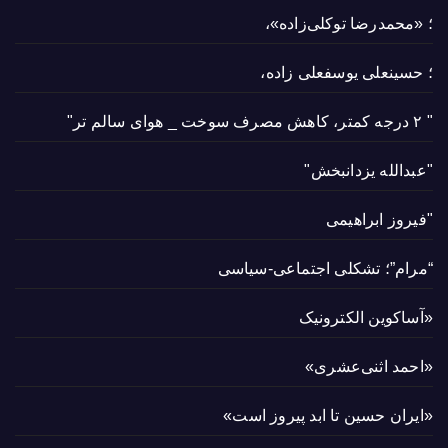
؛ «محمدرضا توکلی‌زاده»،
؛ حسینعلی یوسفعلی زاده،
" ۲ درجه کمتر، کاهش مصرف سوخت _ هوای سالم تر"
"عبدالله یزدانبخش"
"فیروز ابراهیمی
“مرام”؛ تشکلی اجتماعی-سیاسی
«آساکوین الکترونیک
«احمد اثنی‌عشری»
«ایران حسین تا ابد پیروز است»