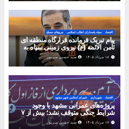
اقتصاد
سپاه پاسداران انقلاب اسلامی
نیروهای مسلح
پیام تبریک فرمانده قرارگاه منطقه ای
ثامن الائمه (ع) نیروی زمینی سپاه به
مناسبت روز خبرنگار
۱۸ مرداد ۱۴۰۵
سید حسین میرپور
اقتصاد
شهرداری
شورای اسلامی شهر مشهد
پروژه‌های عمرانی مشهد با وجود
شرایط جنگی متوقف نشد؛ بیش از ۷
همت پروژه در ۱۶۰ روز به بهره‌برداری
۱۷ مرداد ۱۴۰۵
سید حسین میرپور
رسید