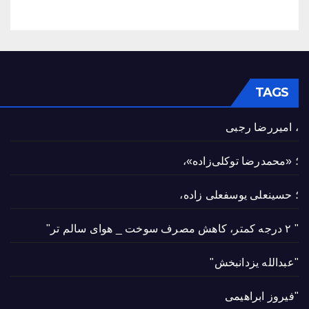
TAGS
، امیررضا رجبی
؛ «محمدرضا توکلی‌زاده»،
؛ حسینعلی یوسفعلی زاده،
" ۲ درجه کمتر، کاهش مصرف سوخت _ هوای سالم تر"
"عبدالله یزدانبخش"
"فیروز ابراهیمی