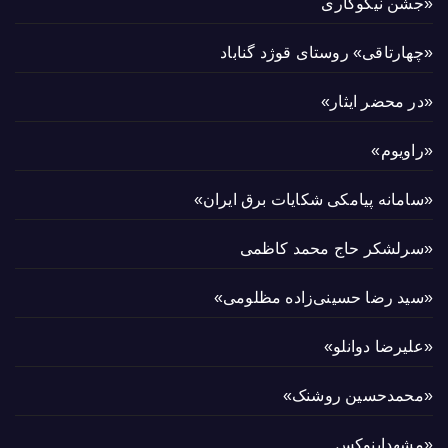
«جشن نیکوکاری
«چهارتاقی» روستای قوژد گناباد
«در محضر ایثار»
«راویوم»
«سامانه پیامکی شکایات برق ایران»
«سرلشکر حاج محمد کاظمی
«سید رضا حسینی‌زاده مظلومی»
«علیرضا دوانلو»
«محمدحسین روشنک»
«مشهداینوکس