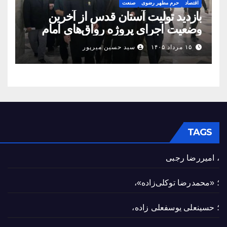
اقتصاد
حرم مطهر رضوی
صنعت
بازدید تولیت آستان قدس از آخرین
وضعیت اجرای پروژه رواق‌های امام
حسین(ع) و امیرالمؤمنین(ع)
۱۵ مرداد ۱۴۰۵
سید حسین میرپور
TAGS
، امیررضا رجبی
؛ «محمدرضا توکلی‌زاده»،
؛ حسینعلی یوسفعلی زاده،