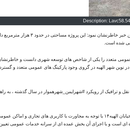
Description: Lavc58.5
مهدی خداشناس شهردار منطقه۱۲ مشهد ضمن اعلام این خبر خاطرنشان نمود: این پروژه مساحتی در حدو
عمومی متعدد را یکی از شاخص های توسعه شهری دانست و خاطرنشا
 در نوین شهر الهیه در گروی وجود پارکینگ های عمومی متعدد و گسترد
 حوزه عمران، حمل و نقل و ترافیک از رویکرد #شهرایمن_شهرهموار در سال گذشته ، به راه
مهدی خداشناس در ادامه گفت، پروژه پارکینگ عمومی خیابان الهیه۱۴ با توجه به مجاورت با کاربری های تجاری و اماکن ع
ه ای است و با اجرای آن بخش عمده ای از سرانه خدمات عمومی تعیین