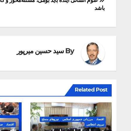
راهبری
علوم انسانی آینده باید بومی، مسئله‌محور و کا
باشد
نوشته
By
سید حسین میرپور
Related Post
اقتصاد
مرزبانی جمهوری اسلامی
نیروهای مسلح
نیروی انتظامی
اقتصاد
صن