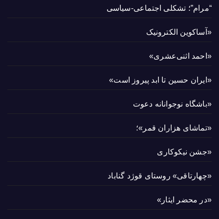
“مرام”؛ تشکلی اجتماعی-سیاسی
«آساکوین الکترونیک
«احمد اثنی‌عشری»
«ایران حسین تا ابد پیروز است»
«باشگاه نوجوانانه دعوت
«تماشای هزاران قمر»؛
«جشن نیکوکاری
«چهارتاقی» روستای قوژد گناباد
«در محضر ایثار»