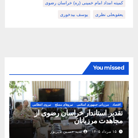
کمیته امداد امام خمینی (ره) خراسان رضوی
یعقوبعلی نظری
یوسف بیدخوری
You missed
اقتصاد
مرزبانی جمهوری اسلامی
نیروهای مسلح
نیروی انتظامی
تقدیر استاندار خراسان رضوی از
مجاهدت مرزبانان
۱۵ مرداد ۱۴۰۵
سید حسین میرپور