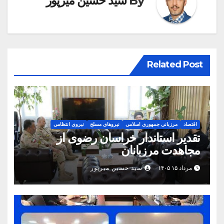
By
سید حسین میرپور
Related Post
اقتصاد
مرزبانی جمهوری اسلامی
نیروهای مسلح
نیروی انتظامی
تقدیر استاندار خراسان رضوی از
مجاهدت مرزبانان
مرداد ۱۵ ۱۴۰۵
سید حسین میرپور