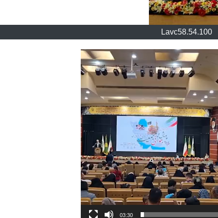
Lavc58.54.100
03:30