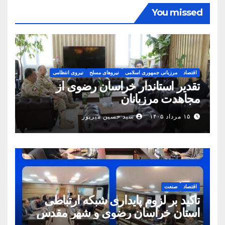
You missed
اقتصاد
مرزبانی جمهوری اسلامی
نیروهای مسلح
نیروی انتظامی
تقدیر استاندار خراسان رضوی از
مجاهدت مرزبانان
۱۵ مرداد ۱۴۰۵
سید حسین میرپور
اقتصاد
صنعت
تأکید بر لزوم پایداری شبکه ارتباطی
استان خراسان رضوی و شهر مقدس