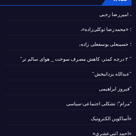
، امیررضا رجبی
؛ «محمدرضا توکلی‌زاده»،
؛ حسینعلی یوسفعلی زاده،
" ۲ درجه کمتر، کاهش مصرف سوخت _ هوای سالم تر"
"عبدالله یزدانبخش"
"فیروز ابراهیمی
“مرام”؛ تشکلی اجتماعی-سیاسی
«آساکوین الکترونیک
«احمد اثنی‌عشری»