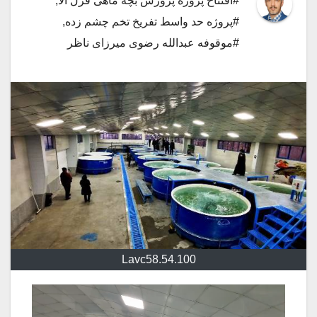
#افتتاح پروژه پرورش بچه ماهی قزل آلا
,
#پروژه حد واسط تفریخ تخم چشم زده
,
#موقوفه عبدالله رضوی میرزای ناظر
Lavc58.54.100
نمایشگر
ویدیو