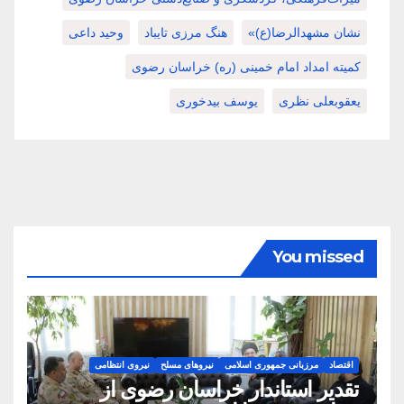
نشان مشهدالرضا(ع)»
هنگ مرزی تایباد
وحید داعی
کمیته امداد امام خمینی (ره) خراسان رضوی
یعقوبعلی نظری
یوسف بیدخوری
You missed
اقتصاد
مرزبانی جمهوری اسلامی
نیروهای مسلح
نیروی انتظامی
تقدیر استاندار خراسان رضوی از