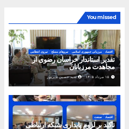
You missed
اقتصاد
مرزبانی جمهوری اسلامی
نیروهای مسلح
نیروی انتظامی
تقدیر استاندار خراسان رضوی از
مجاهدت مرزبانان
۱۵ مرداد ۱۴۰۵
سید حسین میرپور
اقتصاد
صنعت
تأکید بر لزوم پایداری شبکه ارتباطی