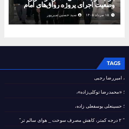
وضعیت اجرای پروژه رواق‌های امام
حسین(ع) و امیرالمؤمنین(ع)
۱۵ مرداد ۱۴۰۵
سید حسین میرپور
TAGS
، امیررضا رجبی
؛ «محمدرضا توکلی‌زاده»،
؛ حسینعلی یوسفعلی زاده،
" ۲ درجه کمتر، کاهش مصرف سوخت _ هوای سالم تر"