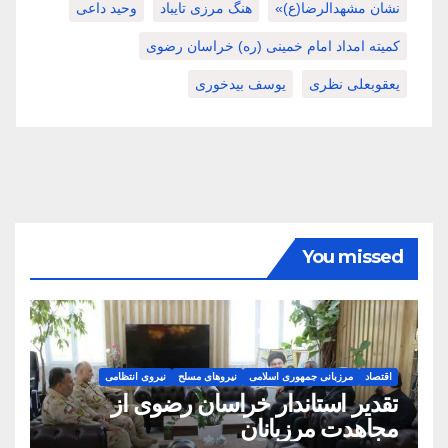
نشان مشهدالرضا(ع)»
هنگ مرزی تایباد
وحید داعی
کمیته امداد امام خمینی (ره) خراسان رضوی
یعقوبعلی نظری
یوسف بیدخوری
You missed
اقتصاد
مرزبانی جمهوری اسلامی
نیروهای مسلح
نیروی انتظامی
تقدیر استاندار خراسان رضوی از
مجاهدت مرزبانان