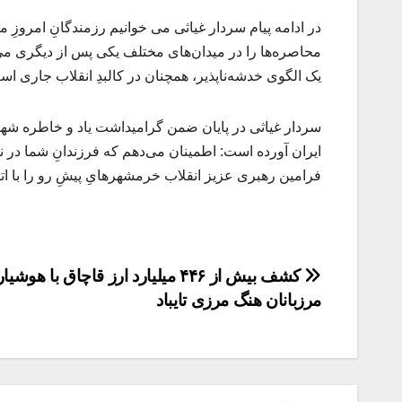
در ادامه پیام سردار غیاثی می خوانیم رزمندگانِ امروزِ م
محاصره‌ها را در میدان‌های مختلف یکی پس از دیگری می‌
یک الگوی خدشه‌ناپذیر، همچنان در کالبدِ انقلاب جاری اس
سردار غیاثی در پایان ضمن گرامیداشت یاد و خاطره ش
ایران آورده است: اطمینان می‌دهم که فرزندانِ شما در ن
فرامین رهبری عزیز انقلاب خرمشهرهایِ پیشِ رو را با اتکا 
راهبری
کشف بیش از ۴۴۶ میلیارد ارز قاچاق با هوشی
مرزبانان هنگ مرزی تایباد
نوشته