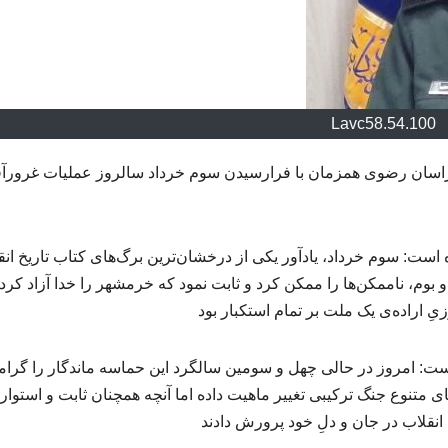
Lavc58.54.100
راسان رضوی همزمان با فرارسیدن سوم خرداد سالروز عملیات غرورآ
ه است: سوم خرداد، یادآور یکی از درخشان‌ترین برگ‌های کتاب تاریخ انق
بوم، ناممکن‌ها را ممکن کرد و ثابت نمود که خرمشهر را خدا آزاد کرد،
یِ اراده‌ی یک ملت بر تمام استکبار بود
 است: امروز در حالی چهل و سومین سالگرد این حماسه ماندگار را گرا
ی متنوع جنگ ترکیبی تغییر ماهیت داده اما آنچه همچنان ثابت و استوار 
انقلاب در جان و دلِ خود پرورش دادند