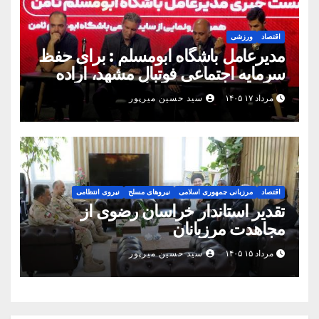
اقتصاد
ورزشی
مدیرعامل باشگاه ابومسلم : برای حفظ
سرمایه اجتماعی فوتبال مشهد، اراده
مشترک استان شکل بگیرد
مرداد ۱۷ ۱۴۰۵
سید حسین میرپور
اقتصاد
مرزبانی جمهوری اسلامی
نیروهای مسلح
نیروی انتظامی
تقدیر استاندار خراسان رضوی از
مجاهدت مرزبانان
مرداد ۱۵ ۱۴۰۵
سید حسین میرپور