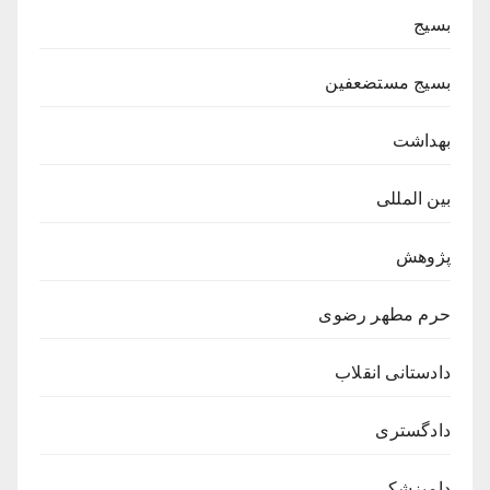
بسیج
بسیج مستضعفین
بهداشت
بین المللی
پژوهش
حرم مطهر رضوی
دادستانی انقلاب
دادگستری
دامپزشکی