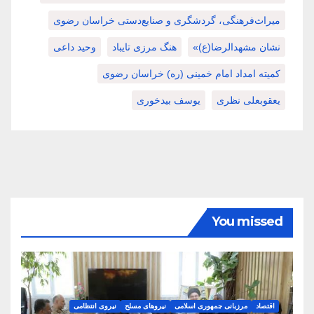
میراث‌فرهنگی، گردشگری و صنایع‌دستی خراسان رضوی
نشان مشهدالرضا(ع)»
هنگ مرزی تایباد
وحید داعی
کمیته امداد امام خمینی (ره) خراسان رضوی
یعقوبعلی نظری
یوسف بیدخوری
You missed
اقتصاد
مرزبانی جمهوری اسلامی
نیروهای مسلح
نیروی انتظامی