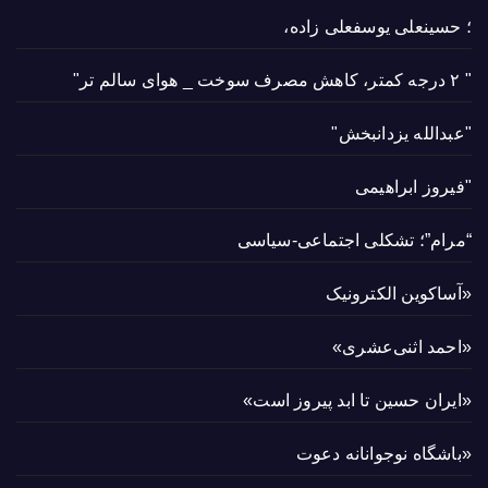
؛ حسینعلی یوسفعلی زاده،
" ۲ درجه کمتر، کاهش مصرف سوخت _ هوای سالم تر"
"عبدالله یزدانبخش"
"فیروز ابراهیمی
“مرام”؛ تشکلی اجتماعی-سیاسی
«آساکوین الکترونیک
«احمد اثنی‌عشری»
«ایران حسین تا ابد پیروز است»
«باشگاه نوجوانانه دعوت