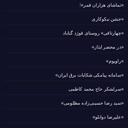
«تماشای هزاران قمر»؛
«جشن نیکوکاری
«چهارتاقی» روستای قوژد گناباد
«در محضر ایثار»
«راویوم»
«سامانه پیامکی شکایات برق ایران»
«سرلشکر حاج محمد کاظمی
«سید رضا حسینی‌زاده مظلومی»
«علیرضا دوانلو»