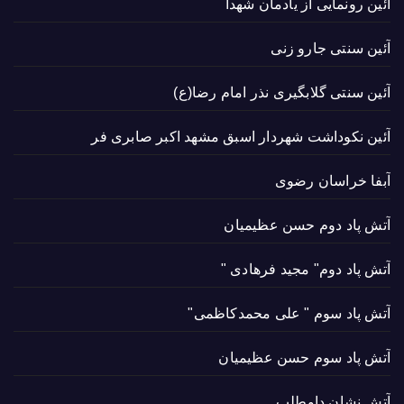
آئین رونمایی از یادمان شهدا
آئین سنتی جارو زنی
آئین سنتی گلابگیری نذر امام رضا(ع)
آئین نکوداشت شهردار اسبق مشهد اکبر صابری فر
آبفا خراسان رضوی
آتش پاد دوم حسن عظیمیان
آتش پاد دوم" مجید فرهادی "
آتش پاد سوم " علی محمدکاظمی"
آتش پاد سوم حسن عظیمیان
آتش نشان داوطلب