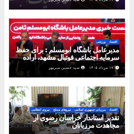
رسید
اقتصاد
ورزشی
مدیرعامل باشگاه ابومسلم : برای حفظ
سرمایه اجتماعی فوتبال مشهد، اراده
مشترک استان شکل بگیرد
۱۷ مرداد ۱۴۰۵
سید حسین میرپور
اقتصاد
مرزبانی جمهوری اسلامی
نیروهای مسلح
نیروی انتظامی
تقدیر استاندار خراسان رضوی از
مجاهدت مرزبانان