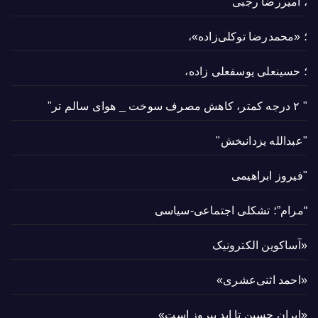
، امیررضا رجبی
؛ «محمدرضا توکلی‌زاده»،
؛ حسینعلی یوسفعلی زاده،
" ۲ درجه کمتر، کاهش مصرف سوخت _ هوای سالم تر"
"عبدالله یزدانبخش"
"فیروز ابراهیمی
“مرام”؛ تشکلی اجتماعی-سیاسی
«آساکوین الکترونیک
«احمد اثنی‌عشری»
«ایران حسین تا ابد پیروز است»