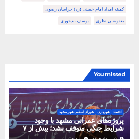
کمیته امداد امام خمینی (ره) خراسان رضوی
یعقوبعلی نظری
یوسف بیدخوری
You missed
اقتصاد
شهرداری
شورای اسلامی شهر مشهد
پروژه‌های عمرانی مشهد با وجود
شرایط جنگی متوقف نشد؛ بیش از ۷
همت پروژه در ۱۶۰ روز به بهره‌برداری
۱۷ مرداد ۱۴۰۵
سید حسین میرپور