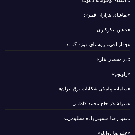
«باشگاه نوجوانانه دعوت
«تماشای هزاران قمر»؛
«جشن نیکوکاری
«چهارتاقی» روستای قوژد گناباد
«در محضر ایثار»
«راویوم»
«سامانه پیامکی شکایات برق ایران»
«سرلشکر حاج محمد کاظمی
«سید رضا حسینی‌زاده مظلومی»
«علیرضا دوانلو»