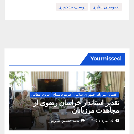
یعقوبعلی نظری
یوسف بیدخوری
You missed
اقتصاد
مرزبانی جمهوری اسلامی
نیروهای مسلح
نیروی انتظامی
تقدیر استاندار خراسان رضوی از
مجاهدت مرزبانان
۱۵ مرداد ۱۴۰۵
سید حسین میرپور