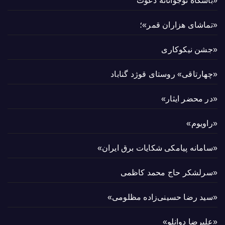
«باشگاه نوجوانانه دعوت
«تماشای هزاران قمر»؛
«جشن نیکوکاری
«چهارتاقی» روستای قوژد گناباد
«در محضر ایثار»
«راویوم»
«سامانه پیامکی شکایات برق ایران»
«سرلشکر حاج محمد کاظمی
«سید رضا حسینی‌زاده مظلومی»
«علیرضا دوانلو»