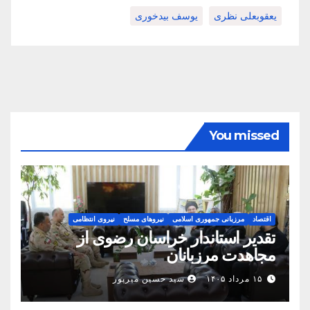
یعقوبعلی نظری
یوسف بیدخوری
You missed
اقتصاد
مرزبانی جمهوری اسلامی
نیروهای مسلح
نیروی انتظامی
تقدیر استاندار خراسان رضوی از
مجاهدت مرزبانان
۱۵ مرداد ۱۴۰۵
سید حسین میرپور