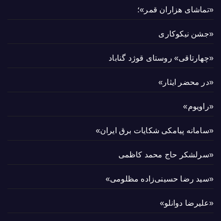
«تماشای هزاران قمر»؛
«جشن نیکوکاری
«چهارتاقی» روستای قوژد گناباد
«در محضر ایثار»
«راویوم»
«سامانه پیامکی شکایات برق ایران»
«سرلشکر حاج محمد کاظمی
«سید رضا حسینی‌زاده مظلومی»
«علیرضا دوانلو»