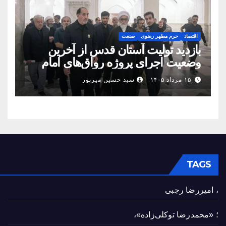
اقتصاد
حرم مطهر رضوی
صنعت
بازدید تولیت آستان قدس از آخرین
وضعیت اجرای پروژه رواق‌های امام
حسین(ع) و امیرالمؤمنین(ع)
۱۵ مرداد ۱۴۰۵
سید حسین میرپور
TAGS
، امیررضا رجبی
؛ «محمدرضا توکلی‌زاده»،