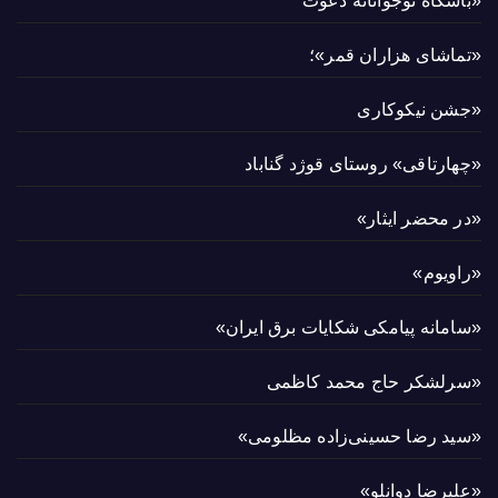
«باشگاه نوجوانانه دعوت
«تماشای هزاران قمر»؛
«جشن نیکوکاری
«چهارتاقی» روستای قوژد گناباد
«در محضر ایثار»
«راویوم»
«سامانه پیامکی شکایات برق ایران»
«سرلشکر حاج محمد کاظمی
«سید رضا حسینی‌زاده مظلومی»
«علیرضا دوانلو»