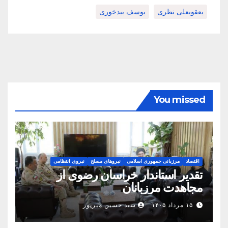
یعقوبعلی نظری
یوسف بیدخوری
You missed
اقتصاد
مرزبانی جمهوری اسلامی
نیروهای مسلح
نیروی انتظامی
تقدیر استاندار خراسان رضوی از
مجاهدت مرزبانان
۱۵ مرداد ۱۴۰۵
سید حسین میرپور