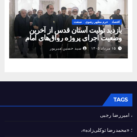
اقتصاد
حرم مطهر رضوی
صنعت
بازدید تولیت آستان قدس از آخرین
وضعیت اجرای پروژه رواق‌های امام
حسین(ع) و امیرالمؤمنین(ع)
۱۵ مرداد ۱۴۰۵
سید حسین میرپور
TAGS
، امیررضا رجبی
؛ «محمدرضا توکلی‌زاده»،