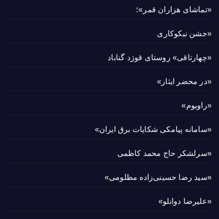
«تماشای هزاران قمر»؛
«جشن نیکوکاری
«چهارتاقی» روستای قوژد گناباد
«در محضر ایثار»
«راویوم»
«سامانه پیامکی شکایات برق ایران»
«سرلشکر حاج محمد کاظمی
«سید رضا حسینی‌زاده مظلومی»
«علیرضا دوانلو»