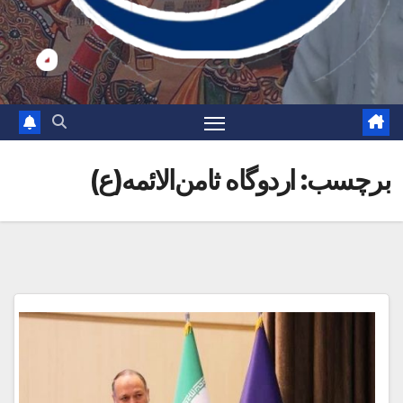
برچسب:
اردوگاه ثامن‌الائمه(ع)