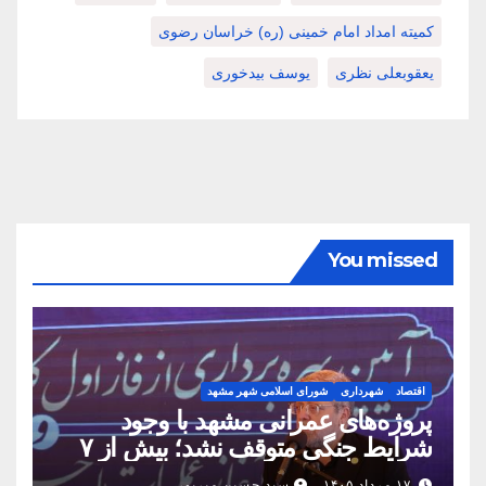
کمیته امداد امام خمینی (ره) خراسان رضوی
یعقوبعلی نظری
یوسف بیدخوری
You missed
اقتصاد
شهرداری
شورای اسلامی شهر مشهد
پروژه‌های عمرانی مشهد با وجود
شرایط جنگی متوقف نشد؛ بیش از ۷
همت پروژه در ۱۶۰ روز به بهره‌برداری
۱۷ مرداد ۱۴۰۵
سید حسین میرپور