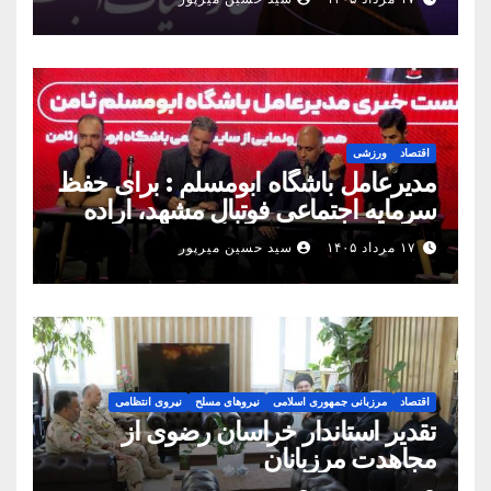
رسید
اقتصاد
ورزشی
مدیرعامل باشگاه ابومسلم : برای حفظ
سرمایه اجتماعی فوتبال مشهد، اراده
مشترک استان شکل بگیرد
۱۷ مرداد ۱۴۰۵
سید حسین میرپور
اقتصاد
مرزبانی جمهوری اسلامی
نیروهای مسلح
نیروی انتظامی
تقدیر استاندار خراسان رضوی از
مجاهدت مرزبانان