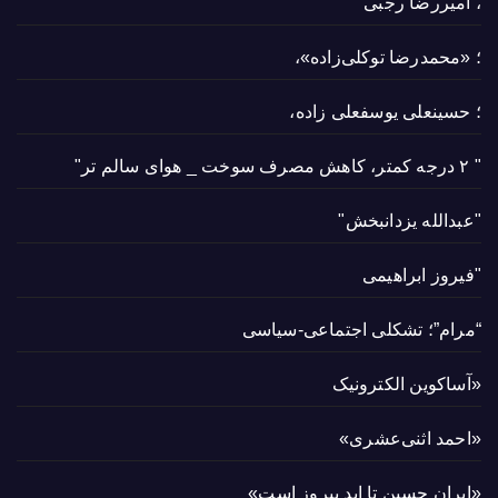
، امیررضا رجبی
؛ «محمدرضا توکلی‌زاده»،
؛ حسینعلی یوسفعلی زاده،
" ۲ درجه کمتر، کاهش مصرف سوخت _ هوای سالم تر"
"عبدالله یزدانبخش"
"فیروز ابراهیمی
“مرام”؛ تشکلی اجتماعی-سیاسی
«آساکوین الکترونیک
«احمد اثنی‌عشری»
«ایران حسین تا ابد پیروز است»