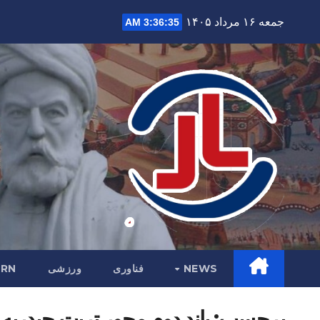
Ski
جمعه ۱۶ مرداد ۱۴۰۵
3:36:36 AM
t
conten
NEWS
فناوری
ورزشی
RN
برچسب:
باند دوم محور تربت حیدریه 