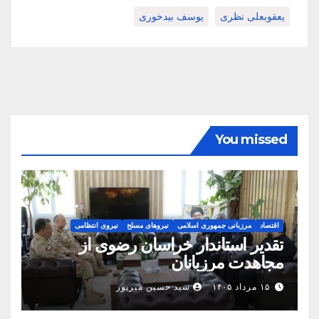
یعقوبعلی نظری
یوسف بیدخوری
You missed
اقتصاد
مرزبانی جمهوری اسلامی
نیروهای مسلح
نیروی انتظامی
تقدیر استاندار خراسان رضوی از
مجاهدت مرزبانان
۱۵ مرداد ۱۴۰۵
سید حسین میرپور