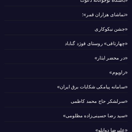
«باشگاه نوجوانانه دعوت
«تماشای هزاران قمر»؛
«جشن نیکوکاری
«چهارتاقی» روستای قوژد گناباد
«در محضر ایثار»
«راویوم»
«سامانه پیامکی شکایات برق ایران»
«سرلشکر حاج محمد کاظمی
«سید رضا حسینی‌زاده مظلومی»
«علیرضا دوانلو»