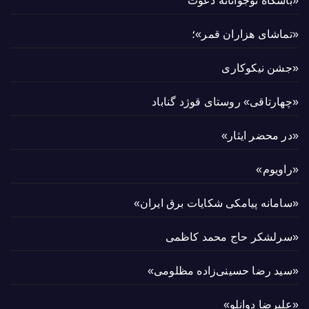
«باشگاه نوجوانانه دعوت
«تماشای هزاران قمر»؛
«جشن نیکوکاری
«چهارتاقی» روستای قوژد گناباد
«در محضر ایثار»
«راویوم»
«سامانه پیامکی شکایات برق ایران»
«سرلشکر حاج محمد کاظمی
«سید رضا حسینی‌زاده مظلومی»
«علیرضا دوانلو»