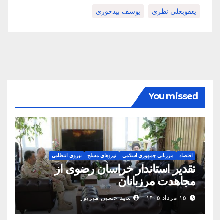
یعقوبعلی نظری
یوسف بیدخوری
You missed
اقتصاد
مرزبانی جمهوری اسلامی
نیروهای مسلح
نیروی انتظامی
تقدیر استاندار خراسان رضوی از
مجاهدت مرزبانان
۱۵ مرداد ۱۴۰۵
سید حسین میرپور