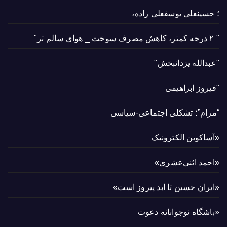
؛ حسینعلی یوسفعلی زاده،
" ۲ درجه کمتر، کاهش مصرف سوخت _ هوای سالم تر"
"عبدالله یزدانبخش"
"فیروز ابراهیمی
“مرام”؛ تشکلی اجتماعی-سیاسی
«آساکوین الکترونیک
«احمد اثنی‌عشری»
«ایران حسین تا ابد پیروز است»
«باشگاه نوجوانانه دعوت