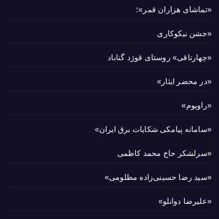
«تماشای هزاران قمر»؛
«جشن نیکوکاری
«چهارتاقی» روستای قوژد گناباد
«در محضر ایثار»
«راویوم»
«سامانه پیامکی شکایات برق ایران»
«سرلشکر حاج محمد کاظمی
«سید رضا حسینی‌زاده مظلومی»
«علیرضا دوانلو»