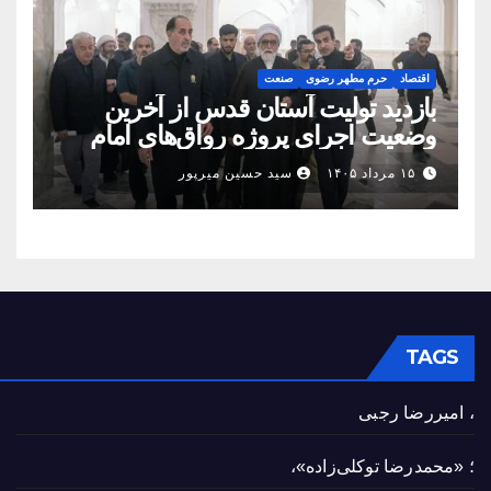
اقتصاد
حرم مطهر رضوی
صنعت
بازدید تولیت آستان قدس از آخرین
وضعیت اجرای پروژه رواق‌های امام
حسین(ع) و امیرالمؤمنین(ع)
۱۵ مرداد ۱۴۰۵
سید حسین میرپور
TAGS
، امیررضا رجبی
؛ «محمدرضا توکلی‌زاده»،