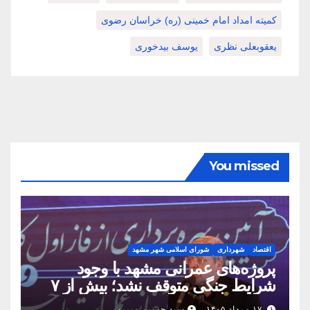
کمیته امداد امام خمینی (ره) خراسان رضوی
یعقوبعلی نظری
یوسف بیدخوری
You missed
اقتصاد
شهرداری
شورای اسلامی شهر مشهد
پروژه‌های عمرانی مشهد با وجود
شرایط جنگی متوقف نشد؛ بیش از ۷
همت پروژه در ۱۶۰ روز به بهره‌برداری
۱۷ مرداد ۱۴۰۵
سید حسین میرپور