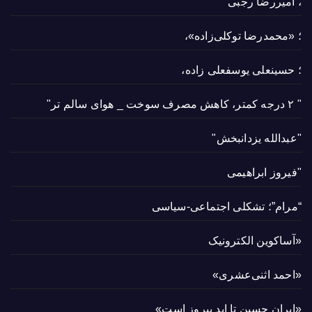
، امیررضا رجبی
؛ «محمدرضا توکلی‌زاده»،
؛ حسینعلی یوسفعلی زاده،
" ۲ درجه کمتر، کاهش مصرف سوخت _ هوای سالم تر"
"عبدالله یزدانبخش"
"فیروز ابراهیمی
“مرام”؛ تشکلی اجتماعی-سیاسی
«آساکوین الکترونیک
«احمد اثنی‌عشری»
«ایران حسین تا ابد پیروز است»