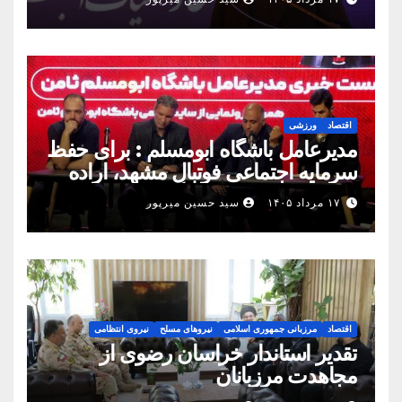
رسید
اقتصاد
ورزشی
مدیرعامل باشگاه ابومسلم : برای حفظ
سرمایه اجتماعی فوتبال مشهد، اراده
مشترک استان شکل بگیرد
۱۷ مرداد ۱۴۰۵
سید حسین میرپور
اقتصاد
مرزبانی جمهوری اسلامی
نیروهای مسلح
نیروی انتظامی
تقدیر استاندار خراسان رضوی از
مجاهدت مرزبانان