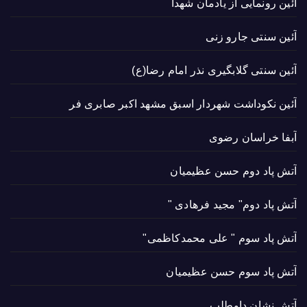
آئین رونمایی از یادمان شهدا
آئین سنتی جارو زنی
آئین سنتی گلابگیری نذر امام رضا(ع)
آئین نکوداشت شهردار اسبق مشهد اکبر صابری فر
آبفا خراسان رضوی
آتش پاد دوم حسن عظیمیان
آتش پاد دوم" مجید فرهادی "
آتش پاد سوم " علی محمدکاظمی"
آتش پاد سوم حسن عظیمیان
آتش نشان داوطلب