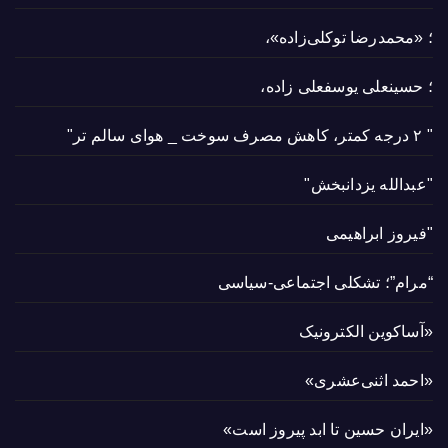
؛ «محمدرضا توکلی‌زاده»،
؛ حسینعلی یوسفعلی زاده،
" ۲ درجه کمتر، کاهش مصرف سوخت _ هوای سالم تر"
"عبدالله یزدانبخش"
"فیروز ابراهیمی
“مرام”؛ تشکلی اجتماعی-سیاسی
«آساکوین الکترونیک
«احمد اثنی‌عشری»
«ایران حسین تا ابد پیروز است»