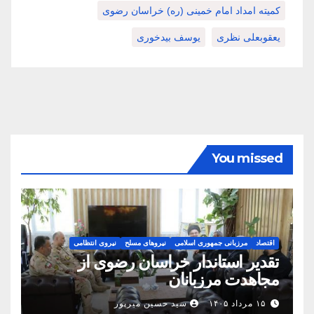
کمیته امداد امام خمینی (ره) خراسان رضوی
یعقوبعلی نظری
یوسف بیدخوری
You missed
اقتصاد
مرزبانی جمهوری اسلامی
نیروهای مسلح
نیروی انتظامی
تقدیر استاندار خراسان رضوی از
مجاهدت مرزبانان
۱۵ مرداد ۱۴۰۵
سید حسین میرپور