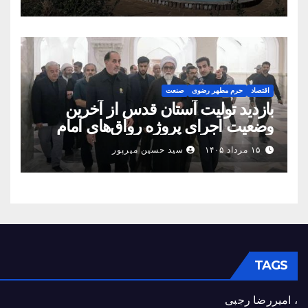
اقتصاد
حرم مطهر رضوی
صنعت
بازدید تولیت آستان قدس از آخرین
وضعیت اجرای پروژه رواق‌های امام
حسین(ع) و امیرالمؤمنین(ع)
۱۵ مرداد ۱۴۰۵
سید حسین میرپور
TAGS
، امیررضا رجبی