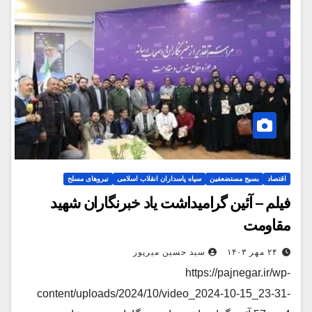
اقتصاد
بسیج مستضعفین
سپاه پاسداران انقلاب اسلامی
نیروهای مسلح
فیلم – آئین گرامیداشت یاد خبرنگاران شهید
مقاومت
۲۴ مهر ۱۴۰۳
سید حسین میرپور
https://pajnegar.ir/wp-
content/uploads/2024/10/video_2024-10-15_23-31-