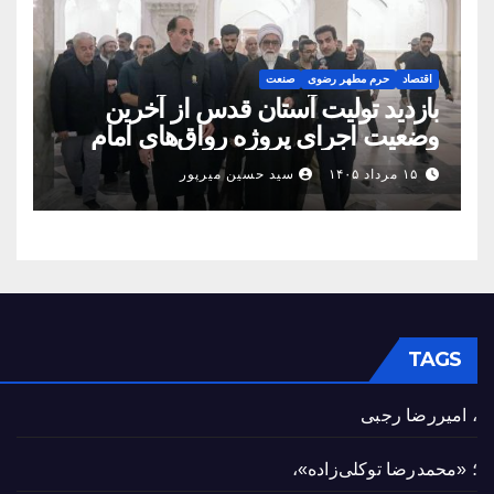
اقتصاد
حرم مطهر رضوی
صنعت
بازدید تولیت آستان قدس از آخرین
وضعیت اجرای پروژه رواق‌های امام
حسین(ع) و امیرالمؤمنین(ع)
۱۵ مرداد ۱۴۰۵
سید حسین میرپور
TAGS
، امیررضا رجبی
؛ «محمدرضا توکلی‌زاده»،