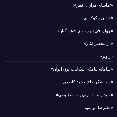
«تماشای هزاران قمر»؛
«جشن نیکوکاری
«چهارتاقی» روستای قوژد گناباد
«در محضر ایثار»
«راویوم»
«سامانه پیامکی شکایات برق ایران»
«سرلشکر حاج محمد کاظمی
«سید رضا حسینی‌زاده مظلومی»
«علیرضا دوانلو»