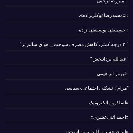
، امیررضا رجبی
؛ «محمدرضا توکلی‌زاده»،
؛ حسینعلی یوسفعلی زاده،
" ۲ درجه کمتر، کاهش مصرف سوخت _ هوای سالم تر"
"عبدالله یزدانبخش"
"فیروز ابراهیمی
“مرام”؛ تشکلی اجتماعی-سیاسی
«آساکوین الکترونیک
«احمد اثنی‌عشری»
«ایران حسین تا ابد پیروز است»