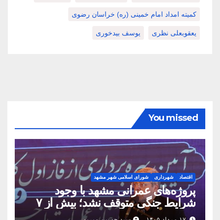
کمیته امداد امام خمینی (ره) خراسان رضوی
یعقوبعلی نظری
یوسف بیدخوری
You missed
اقتصاد
شهرداری
شورای اسلامی شهر مشهد
پروژه‌های عمرانی مشهد با وجود
شرایط جنگی متوقف نشد؛ بیش از ۷
همت پروژه در ۱۶۰ روز به بهره‌برداری
۱۷ مرداد ۱۴۰۵
سید حسین میرپور