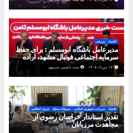
رسید
اقتصاد
ورزشی
مدیرعامل باشگاه ابومسلم : برای حفظ
سرمایه اجتماعی فوتبال مشهد، اراده
مشترک استان شکل بگیرد
۱۷ مرداد ۱۴۰۵
سید حسین میرپور
اقتصاد
مرزبانی جمهوری اسلامی
نیروهای مسلح
نیروی انتظامی
تقدیر استاندار خراسان رضوی از
مجاهدت مرزبانان