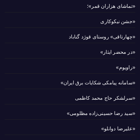
«تماشای هزاران قمر»؛
«جشن نیکوکاری
«چهارتاقی» روستای قوژد گناباد
«در محضر ایثار»
«راویوم»
«سامانه پیامکی شکایات برق ایران»
«سرلشکر حاج محمد کاظمی
«سید رضا حسینی‌زاده مظلومی»
«علیرضا دوانلو»