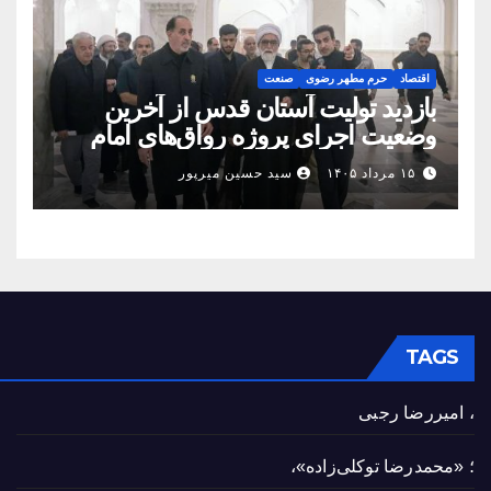
اقتصاد
حرم مطهر رضوی
صنعت
بازدید تولیت آستان قدس از آخرین
وضعیت اجرای پروژه رواق‌های امام
حسین(ع) و امیرالمؤمنین(ع)
۱۵ مرداد ۱۴۰۵
سید حسین میرپور
TAGS
، امیررضا رجبی
؛ «محمدرضا توکلی‌زاده»،