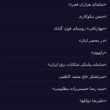
«تماشای هزاران قمر»؛
«جشن نیکوکاری
«چهارتاقی» روستای قوژد گناباد
«در محضر ایثار»
«راویوم»
«سامانه پیامکی شکایات برق ایران»
«سرلشکر حاج محمد کاظمی
«سید رضا حسینی‌زاده مظلومی»
«علیرضا دوانلو»