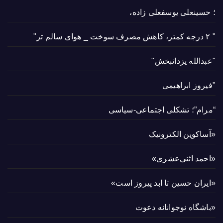
؛ حسینعلی یوسفعلی زاده،
" ۲ درجه کمتر، کاهش مصرف سوخت _ هوای سالم تر"
"عبدالله یزدانبخش"
"فیروز ابراهیمی
“مرام”؛ تشکلی اجتماعی-سیاسی
«آساکوین الکترونیک
«احمد اثنی‌عشری»
«ایران حسین تا ابد پیروز است»
«باشگاه نوجوانانه دعوت