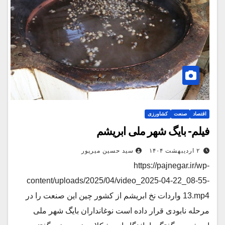
اقتصاد
صنعت
کشاورزی
فیلم- بایگ شهر ملی ابریشم
۲ اردیبهشت ۱۴۰۴
سید حسین میرپور
https://pajnegar.ir/wp-
content/uploads/2025/04/video_2025-04-22_08-55-
13.mp4 واردات نخ ابریشم از کشور چین این صنعت را در
مرحله نابودی قرار داده است نوغانداران بایگ شهر ملی